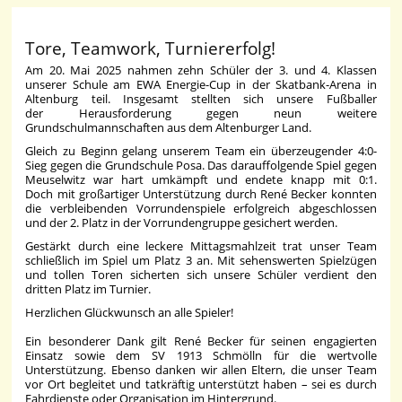
Tore, Teamwork, Turniererfolg!
Am 20. Mai 2025 nahmen zehn Schüler der 3. und 4. Klassen
unserer Schule am EWA Energie-Cup in der Skatbank-Arena in
Altenburg teil. Insgesamt stellten sich unsere Fußballer
der Herausforderung gegen neun weitere
Grundschulmannschaften aus dem Altenburger Land.
Gleich zu Beginn gelang unserem Team ein überzeugender 4:0-
Sieg gegen die Grundschule Posa. Das darauffolgende Spiel gegen
Meuselwitz war hart umkämpft und endete knapp mit 0:1.
Doch mit großartiger Unterstützung durch René Becker konnten
die verbleibenden Vorrundenspiele erfolgreich abgeschlossen
und der 2. Platz in der Vorrundengruppe gesichert werden.
Gestärkt durch eine leckere Mittagsmahlzeit trat unser Team
schließlich im Spiel um Platz 3 an. Mit sehenswerten Spielzügen
und tollen Toren sicherten sich unsere Schüler verdient den
dritten Platz im Turnier.
Herzlichen Glückwunsch an alle Spieler!
Ein besonderer Dank gilt René Becker für seinen engagierten
Einsatz sowie dem SV 1913 Schmölln für die wertvolle
Unterstützung. Ebenso danken wir allen Eltern, die unser Team
vor Ort begleitet und tatkräftig unterstützt haben – sei es durch
Fahrdienste oder Organisation im Hintergrund.