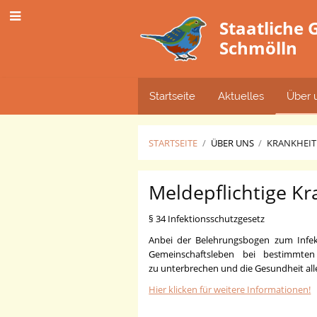
Staatliche
Schmölln
Startseite
Aktuelles
Über 
STARTSEITE
/
ÜBER UNS
/
KRANKHEI
Krankheiten
Meldepflichtige K
§ 34 Infektionsschutzgesetz
Anbei der Belehrungsbogen zum Infekt
Gemeinschaftsleben bei bestimmten I
zu unterbrechen und die Gesundheit all
Hier klicken für weitere Informationen!