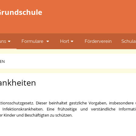
 Grundschule
uns
Formulare
Hort
Förderverein
Schula
TEN
rankheiten
ionsschutzgesetz. Dieser beinhaltet gestzliche Vorgaben, insbesonder
nfektionskrankheiten. Eine frühzeitige und verständliche Informat
er Kinder und Beschäftigten zu schützen.