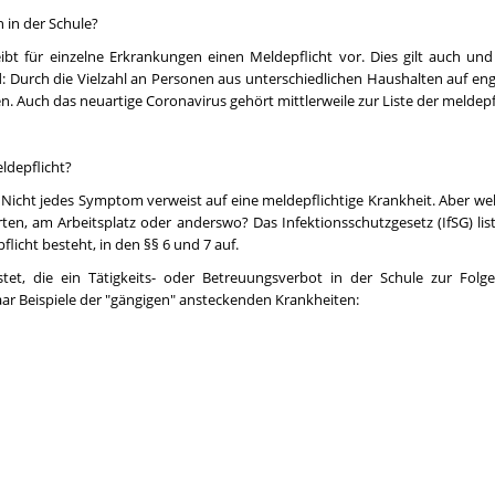
 in der Schule?
reibt für einzelne Erkrankungen einen Meldepflicht vor. Dies gilt auch u
: Durch die Vielzahl an Personen aus unterschiedlichen Haushalten auf e
en. Auch das neuartige Coronavirus gehört mittlerweile zur Liste der meldep
ldepflicht?
l: Nicht jedes Symptom verweist auf eine meldepflichtige Krankheit. Aber 
rten, am Arbeitsplatz oder anderswo? Das Infektionsschutzgesetz (IfSG) lis
flicht besteht, in den §§ 6 und 7 auf.
istet, die ein Tätigkeits- oder Betreuungsverbot in der Schule zur Fol
aar Beispiele der "gängigen" ansteckenden Krankheiten: