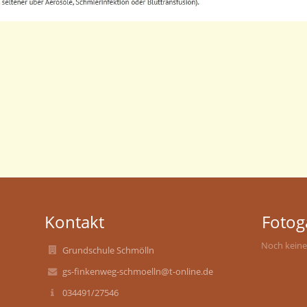
Kontakt
Fotog
Noch keine
Grundschule Schmölln
gs-finkenweg-schmoelln@t-online.de
034491/27546