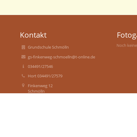
Kontakt
Fotog
Noch keine
Grundschule Schmölln
gs-finkenweg-schmoelln@t-online.de
034491/27546
Hort 034491/27579
Finkenweg 12
Schmölln
04626
Schmölln
Germany
Herr Kaspar-Winter
Herr Buchold
hort@grundschule-schmoelln.de