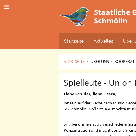
Staatliche
Schmölln
Startseite
Aktuelles
Über 
STARTSEITE
/
ÜBER UNS
/
KOOPERAT
Kooperationspart
Spielleute - Union 
Liebe Schüler, liebe Eltern,
ihr seid auf der Suche nach Musik, Geme
SG Schmölln/ Gößnitz. e.V. möchte musi
🎶 …bei uns lernst du verschiedene
Ins
Konzentration und macht vor allem ein