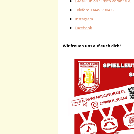
E-Mail: Union "Frisch voran" e.V.
Telefon: 034493/30432
Instagram
Facebook
Wir freuen uns auf euch dich!