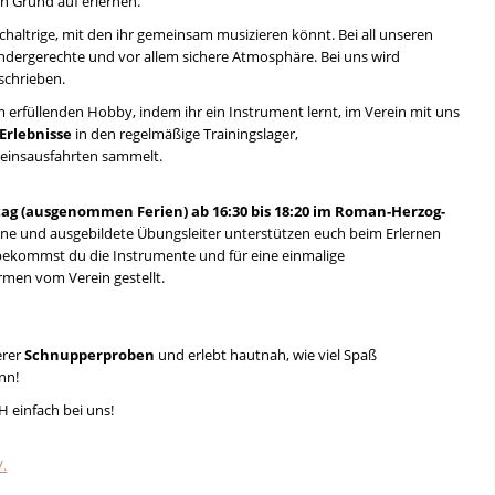
n Grund auf erlernen.
ichaltrige, mit den ihr gemeinsam musizieren könnt. Bei all unseren
dergerechte und vor allem sichere Atmosphäre. Bei uns wird
chrieben.
em erfüllenden Hobby, indem ihr ein Instrument lernt, im Verein mit uns
Erlebnisse
in den regelmäßige Trainingslager,
insausfahrten sammelt.
tag (ausgenommen Ferien) ab 16:30 bis 18:20 im Roman-Herzog-
rene und ausgebildete Übungsleiter unterstützen euch beim Erlernen
ekommst du die Instrumente und für eine einmalige
men vom Verein gestellt.
erer
Schnupperproben
und erlebt hautnah, wie viel Spaß
nn!
 einfach bei uns!
V.