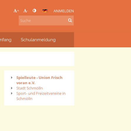
+
-
ANMELDEN
nfang
Schulanmeldung
Spielleute - Union Frisch
voran e.V.
Stadt Schmölln
Sport- und Freizeitvereine in
Schmölln