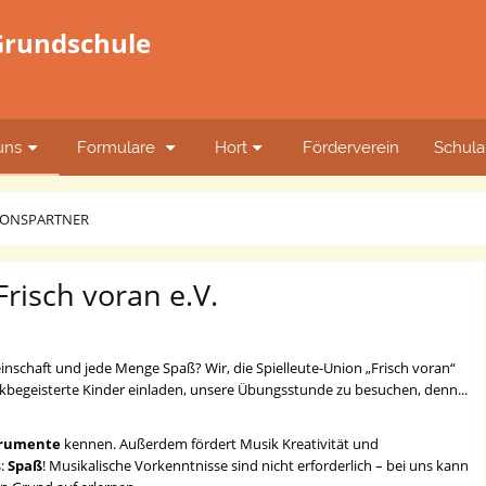
 Grundschule
uns
Formulare
Hort
Förderverein
Schula
IONSPARTNER
ner
Frisch voran e.V.
inschaft und jede Menge Spaß? Wir, die Spielleute-Union „Frisch voran“
kbegeisterte Kinder einladen, unsere Übungsstunde zu besuchen, denn...
trumente
kennen. Außerdem fördert Musik Kreativität und
s:
Spaß
! Musikalische Vorkenntnisse sind nicht erforderlich – bei uns kann