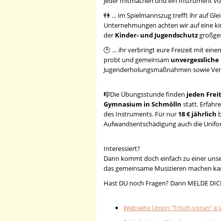
jeder mitmachen und ein Instrument vo
👫 … im Spielmannszug trefft ihr auf Gle
Unternehmungen achten wir auf eine kin
der
Kinder- und Jugendschutz
großges
🕒 … ihr verbringt eure Freizeit mit ein
probt und gemeinsam
unvergessliche 
Jugenderholungsmaßnahmen sowie Vere
🎼Die Übungsstunde finden
jeden Frei
Gymnasium in Schmölln
statt. Erfah
des Instruments. Für nur
18 € jährlich
b
Aufwandsentschädigung auch die Unifor
Interessiert?
Dann kommt doch einfach zu einer uns
das gemeinsame Musizieren machen ka
Hast DU noch Fragen? Dann MELDE DICH
Webseite Union "Frisch voran" e.